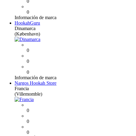
0
0
Información de marca
HookahGuru
Dinamarca
(København)
0
0
0
Información de marca
Nargos Hookah Store
Francia
(Villemomble)
0
0
0