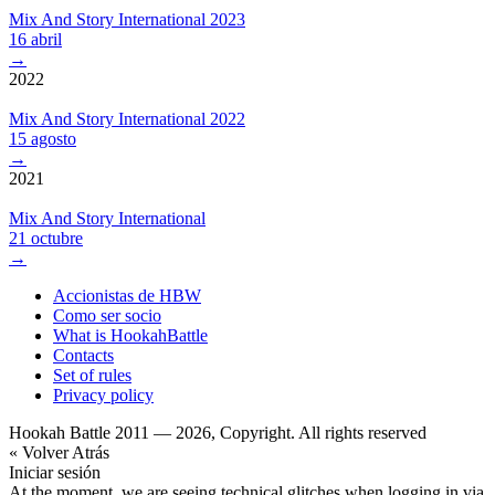
Mix And Story International 2023
16 abril
→
2022
Mix And Story International 2022
15 agosto
→
2021
Mix And Story International
21 octubre
→
Accionistas de HBW
Como ser socio
What is HookahBattle
Contacts
Set of rules
Privacy policy
Hookah Battle 2011 — 2026, Copyright. All rights reserved
« Volver Atrás
Iniciar sesión
At the moment, we are seeing technical glitches when logging in via