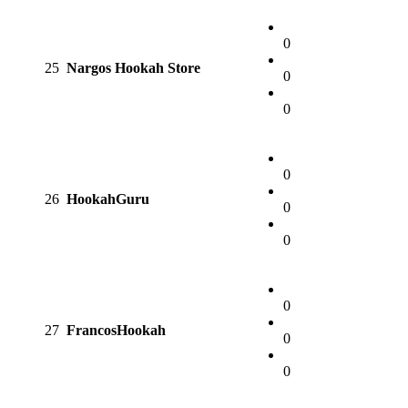
0
25
Nargos Hookah Store
0
0
0
26
HookahGuru
0
0
0
27
FrancosHookah
0
0