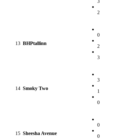
3
2
0
13
BHPtallinn
2
3
3
14
Smoky Two
1
0
0
15
Sheesha Avenue
0