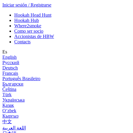
Iniciar sesión / Registrarse
Hookah Head Hunt
Hookah Hub
Where2smoke
Como ser socio
Accionistas de HBW
Contacts
Es
English
Русский
Deutsch
Français
Português Brasileiro
Български
Čeština
Türk
Українська
Қазақ
Оʻzbek
Кыргыз
中文
اللغة العربية