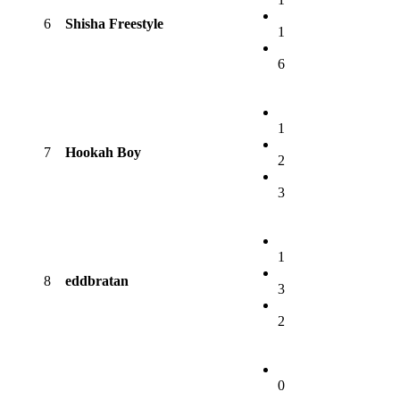
6
Shisha Freestyle
1
6
1
7
Hookah Boy
2
3
1
8
eddbratan
3
2
0