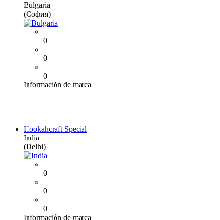
Bulgaria
(София)
0
0
0
Información de marca
Hookahcraft Special
India
(Delhi)
0
0
0
Información de marca