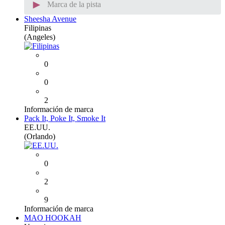
►
Marca de la pista
Sheesha Avenue
Filipinas
(Angeles)
0
0
2
Información de marca
Pack It, Poke It, Smoke It
EE.UU.
(Orlando)
0
2
9
Información de marca
MAO HOOKAH