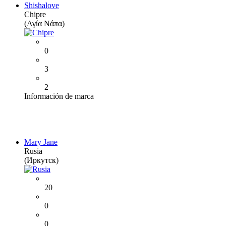
Shishalove
Chipre
(Αγία Νάπα)
0
3
2
Información de marca
Mary Jane
Rusia
(Иркутск)
20
0
0