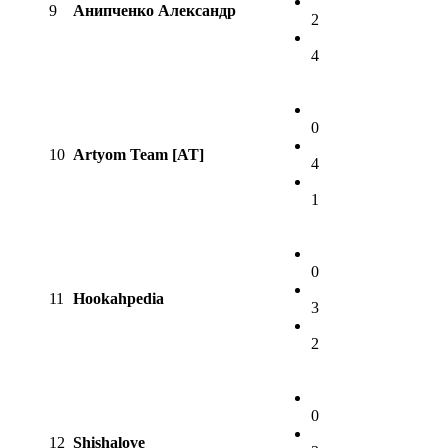
9
Анипченко Александр
2
4
0
10
Artyom Team [AT]
4
1
0
11
Hookahpedia
3
2
0
12
Shishalove