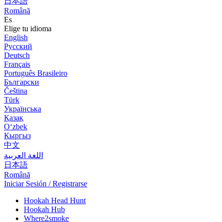
日本語
Română
Es
Elige tu idioma
English
Русский
Deutsch
Français
Português Brasileiro
Български
Čeština
Türk
Українська
Қазақ
Оʻzbek
Кыргыз
中文
اللغة العربية
日本語
Română
Iniciar Sesión / Registrarse
Hookah Head Hunt
Hookah Hub
Where2smoke